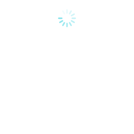
momento.
Name *
E-mail *
Telephone
Message
Al utilizar este formulario, usted acepta el almacenamiento y el
manejo de sus datos por parte de este sitio web.